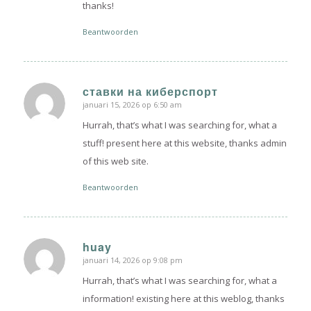
thanks!
Beantwoorden
ставки на киберспорт
januari 15, 2026 op 6:50 am
zegt:
Hurrah, that’s what I was searching for, what a
stuff! present here at this website, thanks admin
of this web site.
Beantwoorden
huay
januari 14, 2026 op 9:08 pm
zegt:
Hurrah, that’s what I was searching for, what a
information! existing here at this weblog, thanks