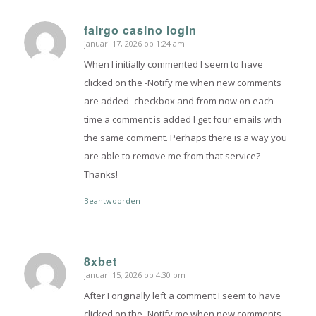
fairgo casino login
januari 17, 2026 op 1:24 am
zegt:
When I initially commented I seem to have
clicked on the -Notify me when new comments
are added- checkbox and from now on each
time a comment is added I get four emails with
the same comment. Perhaps there is a way you
are able to remove me from that service?
Thanks!
Beantwoorden
8xbet
januari 15, 2026 op 4:30 pm
zegt:
After I originally left a comment I seem to have
clicked on the -Notify me when new comments