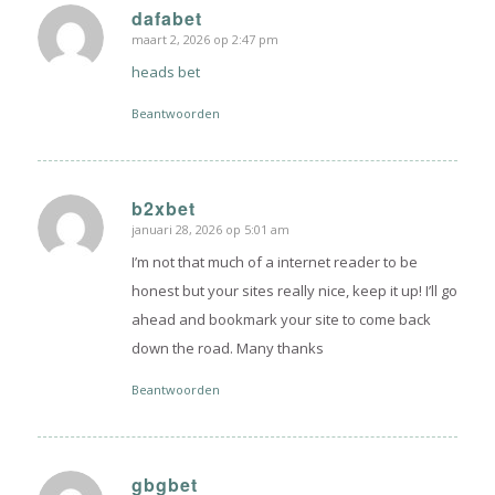
dafabet
maart 2, 2026 op 2:47 pm
zegt:
heads bet
Beantwoorden
b2xbet
januari 28, 2026 op 5:01 am
zegt:
I’m not that much of a internet reader to be
honest but your sites really nice, keep it up! I’ll go
ahead and bookmark your site to come back
down the road. Many thanks
Beantwoorden
gbgbet