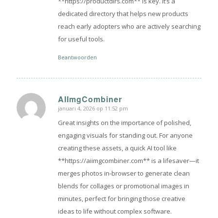
**https://productdirs.com** is key. It’s a
dedicated directory that helps new products
reach early adopters who are actively searching
for useful tools.
Beantwoorden
AIImgCombiner
januari 4, 2026 op 11:52 pm
zegt:
Great insights on the importance of polished,
engaging visuals for standing out. For anyone
creating these assets, a quick AI tool like
**https://aiimgcombiner.com** is a lifesaver—it
merges photos in-browser to generate clean
blends for collages or promotional images in
minutes, perfect for bringing those creative
ideas to life without complex software.