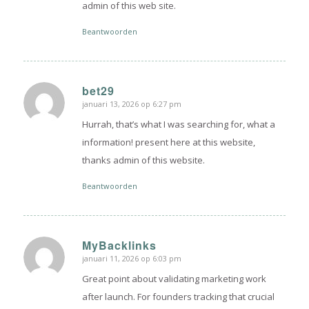
admin of this web site.
Beantwoorden
bet29
januari 13, 2026 op 6:27 pm
zegt:
Hurrah, that’s what I was searching for, what a
information! present here at this website,
thanks admin of this website.
Beantwoorden
MyBacklinks
januari 11, 2026 op 6:03 pm
zegt:
Great point about validating marketing work
after launch. For founders tracking that crucial