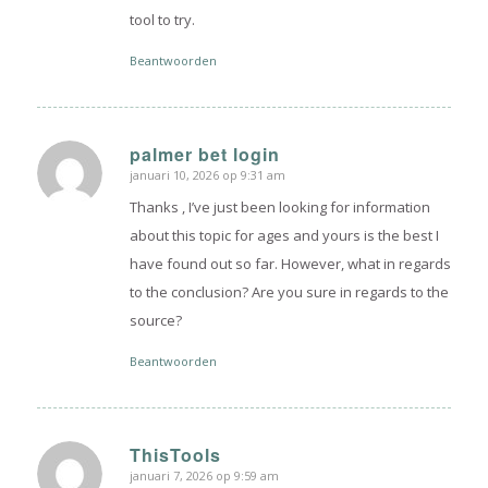
tool to try.
Beantwoorden
palmer bet login
januari 10, 2026 op 9:31 am
zegt:
Thanks , I’ve just been looking for information
about this topic for ages and yours is the best I
have found out so far. However, what in regards
to the conclusion? Are you sure in regards to the
source?
Beantwoorden
ThisTools
januari 7, 2026 op 9:59 am
zegt: