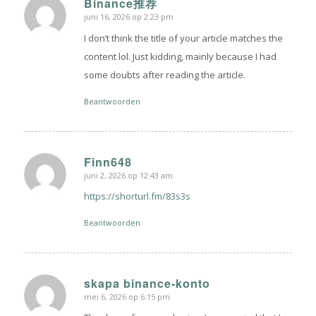
Binance推荐
juni 16, 2026 op 2:23 pm
zegt:
I don’t think the title of your article matches the
content lol. Just kidding, mainly because I had
some doubts after reading the article.
Beantwoorden
Finn648
juni 2, 2026 op 12:43 am
zegt:
https://shorturl.fm/83s3s
Beantwoorden
skapa binance-konto
mei 6, 2026 op 6:15 pm
zegt: