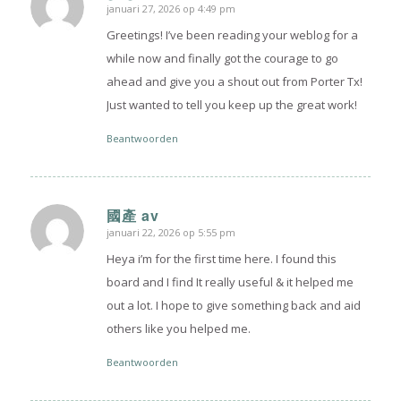
januari 27, 2026 op 4:49 pm
zegt:
Greetings! I’ve been reading your weblog for a
while now and finally got the courage to go
ahead and give you a shout out from Porter Tx!
Just wanted to tell you keep up the great work!
Beantwoorden
國產 av
januari 22, 2026 op 5:55 pm
zegt:
Heya i’m for the first time here. I found this
board and I find It really useful & it helped me
out a lot. I hope to give something back and aid
others like you helped me.
Beantwoorden