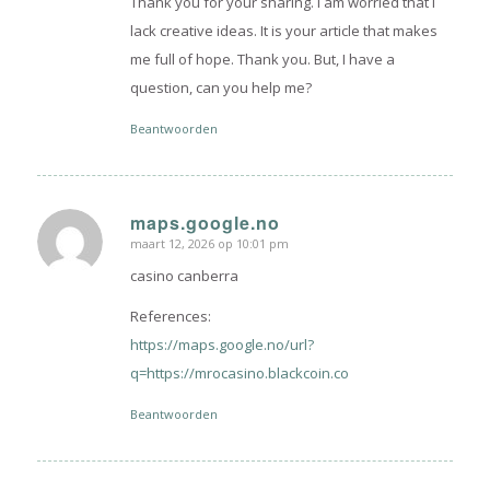
Thank you for your sharing. I am worried that I
lack creative ideas. It is your article that makes
me full of hope. Thank you. But, I have a
question, can you help me?
Beantwoorden
maps.google.no
maart 12, 2026 op 10:01 pm
zegt:
casino canberra
References:
https://maps.google.no/url?
q=https://mrocasino.blackcoin.co
Beantwoorden