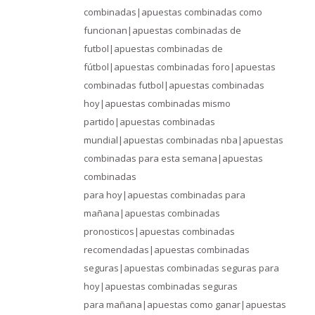
combinadas|apuestas combinadas como
funcionan|apuestas combinadas de
futbol|apuestas combinadas de
fútbol|apuestas combinadas foro|apuestas
combinadas futbol|apuestas combinadas
hoy|apuestas combinadas mismo
partido|apuestas combinadas
mundial|apuestas combinadas nba|apuestas
combinadas para esta semana|apuestas
combinadas
para hoy|apuestas combinadas para
mañana|apuestas combinadas
pronosticos|apuestas combinadas
recomendadas|apuestas combinadas
seguras|apuestas combinadas seguras para
hoy|apuestas combinadas seguras
para mañana|apuestas como ganar|apuestas