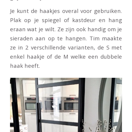
Je kunt de haakjes overal voor gebruiken.
Plak op je spiegel of kastdeur en hang
eraan wat je wilt. Ze zijn ook handig om je
sieraden aan op te hangen. Tim maakte
ze in 2 verschillende varianten, de S met
enkel haakje of de M welke een dubbele
haak heeft.