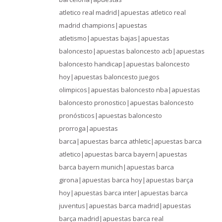
atletico real madrid|apuestas atletico real
madrid champions|apuestas
atletismo|apuestas bajas|apuestas
baloncesto|apuestas baloncesto acb|apuestas
baloncesto handicap|apuestas baloncesto
hoy|apuestas baloncesto juegos
olimpicos|apuestas baloncesto nba|apuestas
baloncesto pronostico|apuestas baloncesto
pronósticos|apuestas baloncesto
prorroga|apuestas
barca|apuestas barca athletic|apuestas barca
atletico|apuestas barca bayern|apuestas
barca bayern munich|apuestas barca
girona|apuestas barca hoy|apuestas barça
hoy|apuestas barca inter|apuestas barca
juventus|apuestas barca madrid|apuestas
barça madrid|apuestas barca real