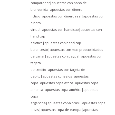
comparador|apuestas con bono de
bienvenida|apuestas con dinero
ficticio|apuestas con dinero real|apuestas con
dinero
virtual|apuestas con handicap|apuestas con
handicap
asiatico|apuestas con handicap
baloncesto|apuestas con mas probabilidades
de ganar|apuestas con paypal|apuestas con
tarjeta
de credito|apuestas con tarjeta de
debito|apuestas consejos|apuestas
copa|apuestas copa africa|apuestas copa
america|apuestas copa américa|apuestas
copa
argentina|apuestas copa brasil|apuestas copa
davis|apuestas copa de europa|apuestas