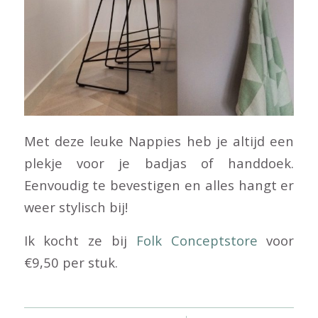
Met deze leuke Nappies heb je altijd een
plekje voor je badjas of handdoek.
Eenvoudig te bevestigen en alles hangt er
weer stylisch bij!
Ik kocht ze bij
Folk Conceptstore
voor
€9,50 per stuk.