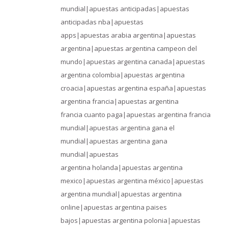
mundial|apuestas anticipadas|apuestas
anticipadas nba|apuestas
apps|apuestas arabia argentina|apuestas
argentina|apuestas argentina campeon del
mundo|apuestas argentina canada|apuestas
argentina colombia|apuestas argentina
croacia|apuestas argentina españa|apuestas
argentina francia|apuestas argentina
francia cuanto paga|apuestas argentina francia
mundial|apuestas argentina gana el
mundial|apuestas argentina gana
mundial|apuestas
argentina holanda|apuestas argentina
mexico|apuestas argentina méxico|apuestas
argentina mundial|apuestas argentina
online|apuestas argentina paises
bajos|apuestas argentina polonia|apuestas