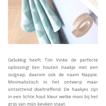
Gelukkig heeft Tim Vinke de perfecte
oplossing! Een houten haakje met een
zuignap, daarom ook de naam Nappie.
Minimalistisch in het ontwerp maar
ontzettend doeltreffend. De haakjes zijn
in een lichte hout kleur welke mooi bij het
grijs van mijn keuken staat.