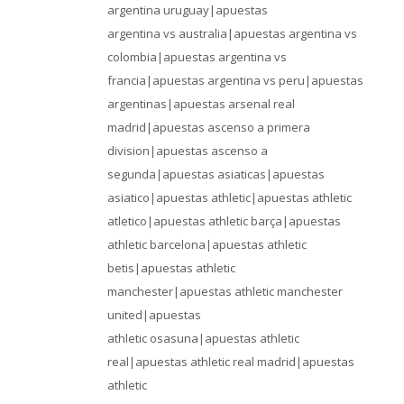
argentina uruguay|apuestas
argentina vs australia|apuestas argentina vs
colombia|apuestas argentina vs
francia|apuestas argentina vs peru|apuestas
argentinas|apuestas arsenal real
madrid|apuestas ascenso a primera
division|apuestas ascenso a
segunda|apuestas asiaticas|apuestas
asiatico|apuestas athletic|apuestas athletic
atletico|apuestas athletic barça|apuestas
athletic barcelona|apuestas athletic
betis|apuestas athletic
manchester|apuestas athletic manchester
united|apuestas
athletic osasuna|apuestas athletic
real|apuestas athletic real madrid|apuestas
athletic