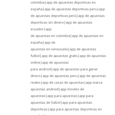
colombia|app de apuestas deportivas en
españa|app de apuestas deportivas peru|app
de apuestas deportivas perú|app de apuestas
deportivas sin dinero|app de apuestas
ecuador|app
de apuestas en colombia|app de apuestas en
españa|app de
apuestas en venezuela|app de apuestas
futbol|app de apuestas gratis|app de apuestas
online|app de apuestas
para android|app de apuestas para ganar
dinero|app de apuestas peru|app de apuestas
reales|app de casas de apuestas|app marca
apuestas android|app moviles de
apuestas|app para apuestas|app para
apuestas de futbol|app para apuestas
deportivas|app para apuestas deportivas en