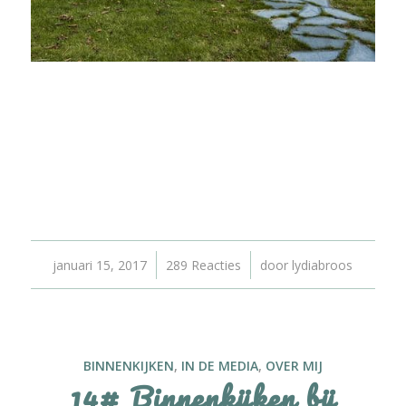
/
/
januari 15, 2017
289 Reacties
door
lydiabroos
BINNENKIJKEN
,
IN DE MEDIA
,
OVER MIJ
14# Binnenkijken bij